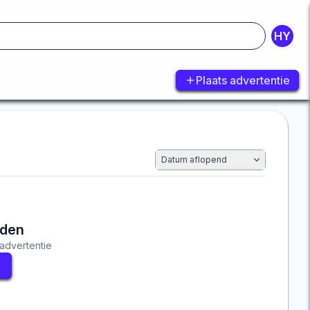
HY
Plaats advertentie
Datum aflopend
nden
advertentie