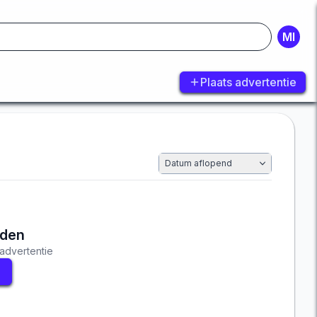
MI
Plaats advertentie
Datum aflopend
nden
advertentie