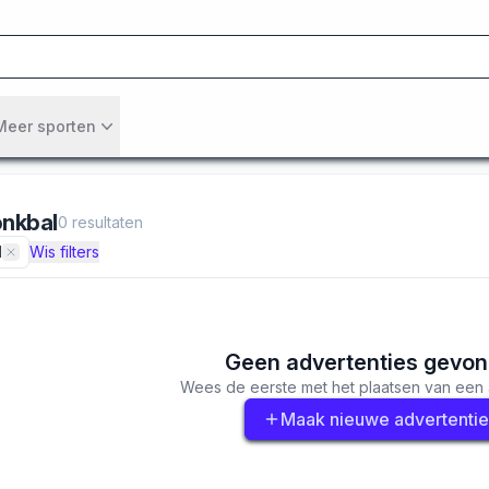
Meer sporten
nkbal
0
resultaten
l
Wis filters
Geen advertenties gevo
Wees de eerste met het plaatsen van een 
Maak nieuwe advertentie