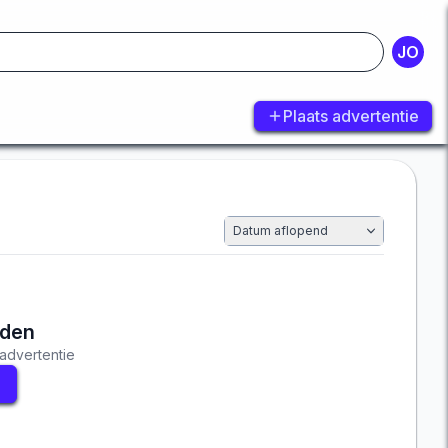
JO
Plaats advertentie
Datum aflopend
nden
advertentie