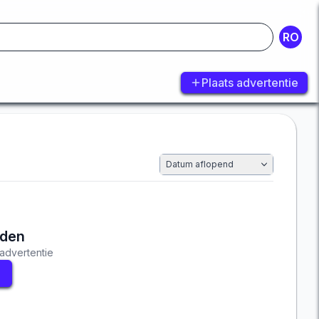
RO
Plaats advertentie
Datum aflopend
nden
advertentie