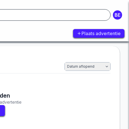
BE
Plaats advertentie
Datum aflopend
nden
advertentie