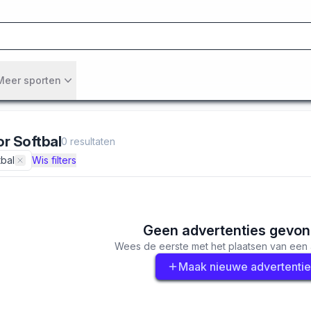
Meer sporten
or
Softbal
0
resultaten
tbal
Wis filters
Geen advertenties gevo
Wees de eerste met het plaatsen van een 
Maak nieuwe advertentie