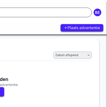
BE
Plaats advertentie
Datum aflopend
nden
advertentie