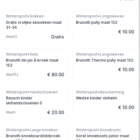
Wintersport
•
Sokken
Wintersport
•
Longsleeves
Gratis vrolijke skisokken maat
Brunotti pully maat 152
31-34
€ 10.00
Gratis
Maat
32
Wintersport
•
Sets
Wintersport
•
Longsleeves
Brunotti ski jas & broek maat
Brunotti Thermo pully maat 152
152
€ 10.00
€ 80.00
Maat
152
Wintersport
•
Handschoenen
Wintersport
•
Bescherming
Reusch kinder
Wedze kinder skihelm
skihandschoenen S
€ 10.00
€ 20.00
Maat
S
Wintersport
•
Lange broeken
Wintersport
•
Snowboots
Brunotti snowboard/skibroek
Sorel snowboots junior maat