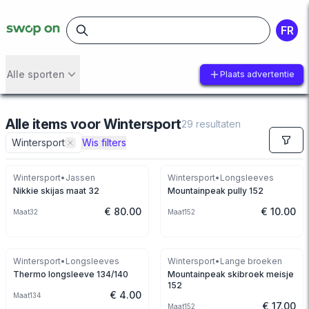
FR
Alle sporten
Plaats advertentie
Alle items
voor
Wintersport
29
resultaten
Wintersport
Wis filters
Wintersport
•
Jassen
Wintersport
•
Longsleeves
Nikkie skijas maat 32
Mountainpeak pully 152
€ 80.00
€ 10.00
Maat
32
Maat
152
Wintersport
•
Longsleeves
Wintersport
•
Lange broeken
Thermo longsleeve 134/140
Mountainpeak skibroek meisje
152
€ 4.00
Maat
134
€ 17.00
Maat
152