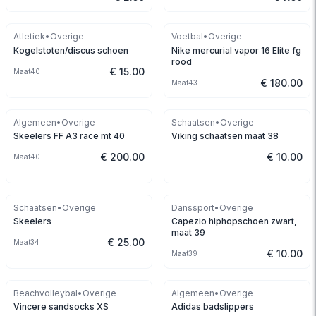
Atletiek
•
Overige
Voetbal
•
Overige
Kogelstoten/discus schoen
Nike mercurial vapor 16 Elite fg
rood
€ 15.00
Maat
40
€ 180.00
Maat
43
Algemeen
•
Overige
Schaatsen
•
Overige
Skeelers FF A3 race mt 40
Viking schaatsen maat 38
€ 200.00
€ 10.00
Maat
40
Schaatsen
•
Overige
Danssport
•
Overige
Skeelers
Capezio hiphopschoen zwart,
maat 39
€ 25.00
Maat
34
€ 10.00
Maat
39
Beachvolleybal
•
Overige
Algemeen
•
Overige
Vincere sandsocks XS
Adidas badslippers