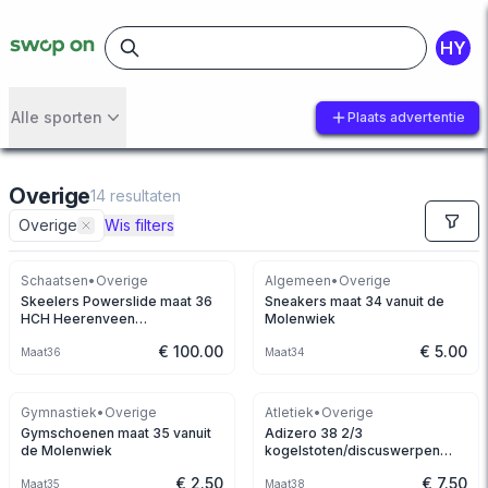
HY
Alle sporten
Plaats advertentie
Overige
14
resultaten
Overige
Wis filters
Schaatsen
•
Overige
Algemeen
•
Overige
Skeelers Powerslide maat 36
Sneakers maat 34 vanuit de
HCH Heerenveen
Molenwiek
speedskates
€ 100.00
€ 5.00
Maat
36
Maat
34
Gymnastiek
•
Overige
Atletiek
•
Overige
Gymschoenen maat 35 vanuit
Adizero 38 2/3
de Molenwiek
kogelstoten/discuswerpen
schoenen
€ 2.50
€ 7.50
Maat
35
Maat
38