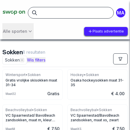
MA
Alle sporten
Plaats advertentie
Sokken
8
resultaten
Sokken
Wis filters
Wintersport
•
Sokken
Hockey
•
Sokken
Gratis vrolijke skisokken maat
Osaka hockeysokken maat 31-
31-34
35
Gratis
€ 4.00
Maat
32
Beachvolleybal
•
Sokken
Beachvolleybal
•
Sokken
VC Spaarnestad/ BavoBeach
VC Spaarnestad/BavoBeach
zandsokken, maat m, kleur
zandsokken, maat xs, zwart
zwart
€ 7.50
€ 7.50
Maat
M
Maat
XS