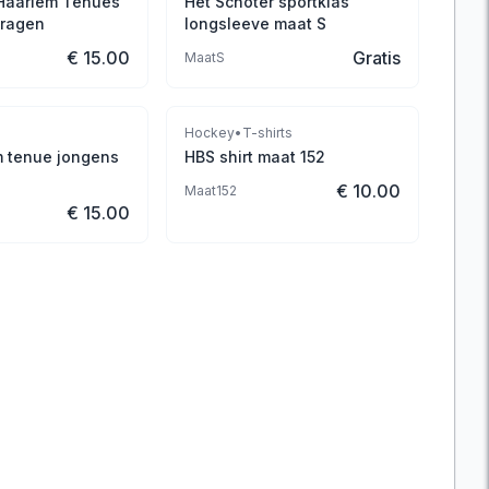
Haarlem Tenues
Het Schoter sportklas
dragen
longsleeve maat S
€ 15.00
Gratis
Maat
S
s
Hockey
•
T-shirts
 tenue jongens
HBS shirt maat 152
€ 10.00
Maat
152
€ 15.00