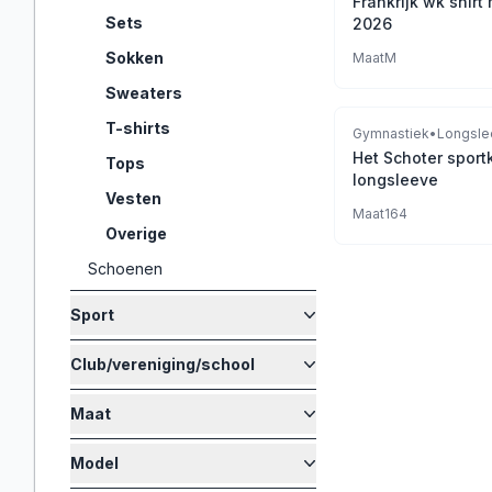
Frankrijk wk shir
Sets
2026
Sokken
Maat
M
Sweaters
T-shirts
Gymnastiek
•
Longsle
Het Schoter sport
Tops
longsleeve
Vesten
Maat
164
Overige
Schoenen
Sport
Club/vereniging/school
Maat
Model