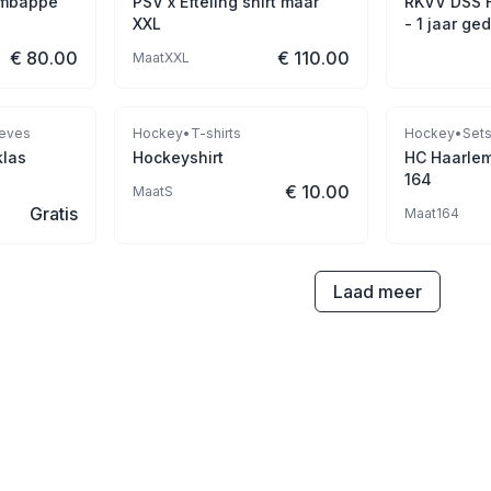
t mbappe
PSV x Efteling shirt maar
RKVV DSS 
XXL
- 1 jaar ge
€ 80.00
€ 110.00
Maat
XXL
eves
Hockey
•
T-shirts
Hockey
•
Set
klas
Hockeyshirt
HC Haarlem
164
€ 10.00
Maat
S
Gratis
Maat
164
Laad meer