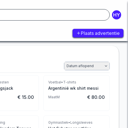
HY
Plaats advertentie
Datum aflopend
esten
Voetbal
•
T-shirts
ngsjack
Argentinië wk shirt messi
€ 15.00
€ 80.00
Maat
M
ing
Gymnastiek
•
Longsleeves