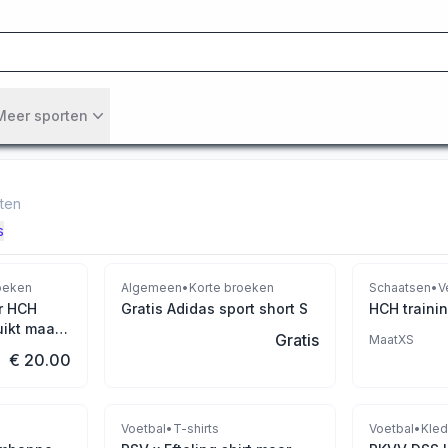
Meer sporten
aten
s
Gereserveerd
oeken
Algemeen
•
Korte broeken
Schaatsen
•
V
r HCH
Gratis Adidas sport short S
HCH traini
ikt maat
Gratis
Maat
XS
€ 20.00
Voetbal
•
T-shirts
Voetbal
•
Kled