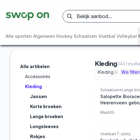
Alle sporten
Algemeen
Hockey
Schaatsen
Voetbal
Volleybal
Kleding
243
result
Alle artikelen
Kleding
Wis filter
Accessoires
Kleding
Schaatsen
•
Lange br
Jassen
Salopette Biorace
Heerenveen gebru
Korte broeken
XS
Maat
XS
Lange broeken
Longsleeves
Voetbal
•
T-shirts
Rokjes