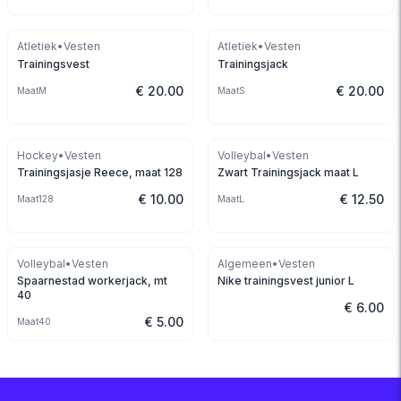
Atletiek
•
Vesten
Atletiek
•
Vesten
Trainingsvest
Trainingsjack
€ 20.00
€ 20.00
Maat
M
Maat
S
Hockey
•
Vesten
Volleybal
•
Vesten
Trainingsjasje Reece, maat 128
Zwart Trainingsjack maat L
€ 10.00
€ 12.50
Maat
128
Maat
L
Volleybal
•
Vesten
Algemeen
•
Vesten
Spaarnestad workerjack, mt
Nike trainingsvest junior L
40
€ 6.00
€ 5.00
Maat
40