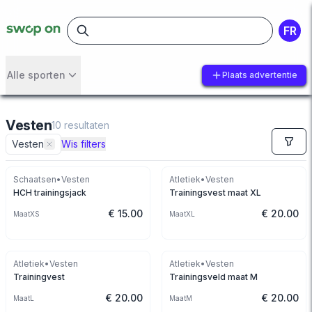
FR
Alle sporten
Plaats advertentie
Vesten
10
resultaten
Vesten
Wis filters
Schaatsen
•
Vesten
Atletiek
•
Vesten
HCH trainingsjack
Trainingsvest maat XL
€ 15.00
€ 20.00
Maat
XS
Maat
XL
Atletiek
•
Vesten
Atletiek
•
Vesten
Trainingvest
Trainingsveld maat M
€ 20.00
€ 20.00
Maat
L
Maat
M