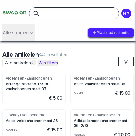
HY
Alle sporten
Plaats advertentie
Alle artikelen
340
resultaten
Alle artikelen
Wis filters
Algemeen
•
Zaalschoenen
Algemeen
•
Zaalschoenen
Artengo ArkStab TS990
Asics zaalschoenen maat 35
zaalschoenen maat 37
€ 15.00
Maat
35
€ 5.00
Hockey
•
Veldschoenen
Algemeen
•
Zaalschoenen
Asics veldschoenen maat 36
Adidas binnenschoenen maat
36 (2/3)
€ 15.00
Maat
36
€ 20.00
Maat
36