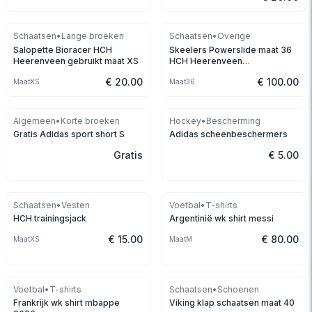
Schaatsen
•
Lange broeken
Schaatsen
•
Overige
Salopette Bioracer HCH
Skeelers Powerslide maat 36
Heerenveen gebruikt maat XS
HCH Heerenveen
speedskates
€ 20.00
€ 100.00
Maat
XS
Maat
36
Gereserveerd
Gereserveerd
Algemeen
•
Korte broeken
Hockey
•
Bescherming
Gratis Adidas sport short S
Adidas scheenbeschermers
Gratis
€ 5.00
Schaatsen
•
Vesten
Voetbal
•
T-shirts
HCH trainingsjack
Argentinië wk shirt messi
€ 15.00
€ 80.00
Maat
XS
Maat
M
Voetbal
•
T-shirts
Schaatsen
•
Schoenen
Frankrijk wk shirt mbappe
Viking klap schaatsen maat 40