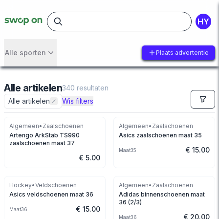
HY
Alle sporten
Plaats advertentie
Alle artikelen
340
resultaten
Alle artikelen
Wis filters
Algemeen
•
Zaalschoenen
Algemeen
•
Zaalschoenen
Artengo ArkStab TS990
Asics zaalschoenen maat 35
zaalschoenen maat 37
€ 15.00
Maat
35
€ 5.00
Hockey
•
Veldschoenen
Algemeen
•
Zaalschoenen
Asics veldschoenen maat 36
Adidas binnenschoenen maat
36 (2/3)
€ 15.00
Maat
36
€ 20.00
Maat
36