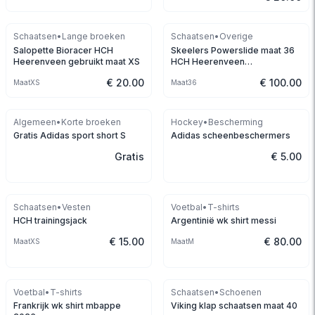
Schaatsen
•
Lange broeken
Schaatsen
•
Overige
Salopette Bioracer HCH
Skeelers Powerslide maat 36
Heerenveen gebruikt maat XS
HCH Heerenveen
speedskates
€ 20.00
€ 100.00
Maat
XS
Maat
36
Gereserveerd
Gereserveerd
Algemeen
•
Korte broeken
Hockey
•
Bescherming
Gratis Adidas sport short S
Adidas scheenbeschermers
Gratis
€ 5.00
Schaatsen
•
Vesten
Voetbal
•
T-shirts
HCH trainingsjack
Argentinië wk shirt messi
€ 15.00
€ 80.00
Maat
XS
Maat
M
Voetbal
•
T-shirts
Schaatsen
•
Schoenen
Frankrijk wk shirt mbappe
Viking klap schaatsen maat 40