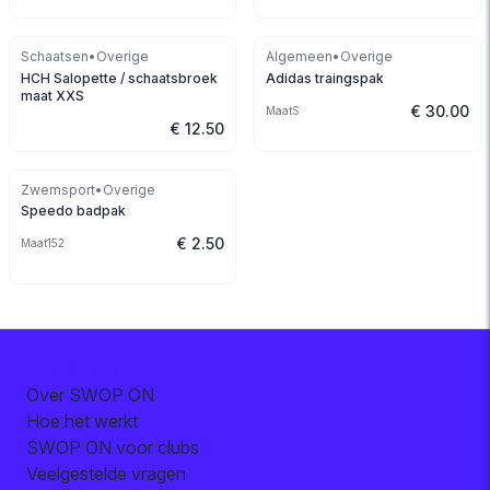
Schaatsen
•
Overige
Algemeen
•
Overige
HCH Salopette / schaatsbroek
Adidas traingspak
maat XXS
€ 30.00
Maat
S
€ 12.50
Zwemsport
•
Overige
Speedo badpak
€ 2.50
Maat
152
SWOP ON
Over SWOP ON
Hoe het werkt
SWOP ON voor clubs
Veelgestelde vragen