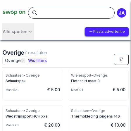
JA
Alle sporten
Plaats advertentie
Overige
7
resultaten
Overige
Wis filters
Schaatsen
•
Overige
Wielersport
•
Overige
Schaatspak
Fietsshirt maat 3
€ 5.00
€ 5.00
Maat
164
Maat
104
Schaatsen
•
Overige
Schaatsen
•
Overige
Wedstrijdsport HCH xxs
Thermokleding jongens 146
€ 20.00
€ 10.00
Maat
XXS