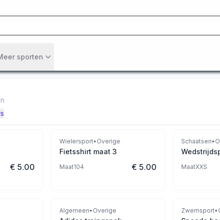
Meer sporten
en
rs
Wielersport
•
Overige
Schaatsen
•
O
Fietsshirt maat 3
Wedstrijds
€ 5.00
€ 5.00
Maat
104
Maat
XXS
Algemeen
•
Overige
Zwemsport
•