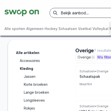
Alle sporten
Algemeen
Hockey
Schaatsen
Voetbal
Volleybal
Overige
7
resultat
Alle artikelen
Overige
Wis filte
Accessoires
Kleding
Schaatsen
•
Overige
Jassen
Schaatspak
Korte broeken
Maat
164
Lange broeken
Longsleeves
Schaatsen
•
Overige
Rokjes