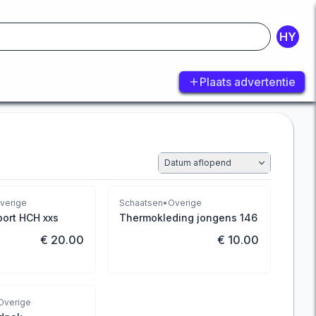
HY
Plaats advertentie
Datum aflopend
verige
Schaatsen
•
Overige
port HCH xxs
Thermokleding jongens 146
€ 20.00
€ 10.00
Overige