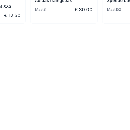
Adidas traingspak
Speedo ba
t XXS
€ 30.00
Maat
S
Maat
152
€ 12.50