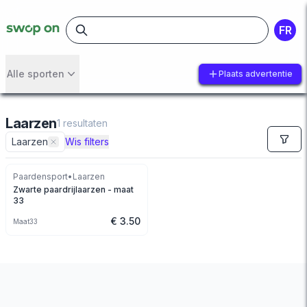
FR
Alle sporten
Plaats advertentie
Laarzen
1
resultaten
Laarzen
Wis filters
Paardensport
•
Laarzen
Zwarte paardrijlaarzen - maat
33
€ 3.50
Maat
33