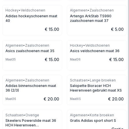
Gereserveerd
Hockey
•
Veldschoenen
Algemeen
•
Zaalschoenen
Adidas hockeyschoenen maat
Artengo ArkStab TS990
40
zaalschoenen maat 37
€ 15.00
€ 5.00
Algemeen
•
Zaalschoenen
Hockey
•
Veldschoenen
Asics zaalschoenen maat 35
Asics veldschoenen maat 36
€ 15.00
€ 15.00
Maat
35
Maat
36
Algemeen
•
Zaalschoenen
Schaatsen
•
Lange broeken
Adidas binnenschoenen maat
Salopette Bioracer HCH
36 (2/3)
Heerenveen gebruikt maat XS
€ 20.00
€ 20.00
Maat
36
Maat
XS
Gereserveerd
Schaatsen
•
Overige
Algemeen
•
Korte broeken
Skeelers Powerslide maat 36
Gratis Adidas sport short S
HCH Heerenveen