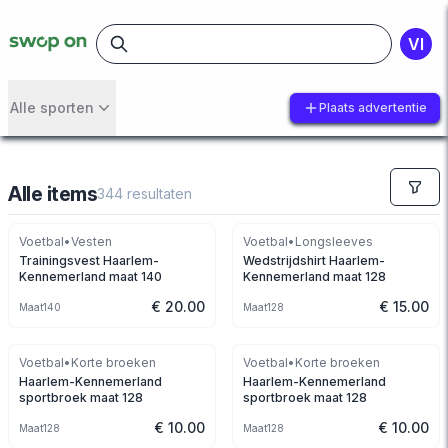
VI
Alle sporten
Plaats advertentie
Alle items
344
resultaten
Voetbal
•
Vesten
Voetbal
•
Longsleeves
Trainingsvest Haarlem-
Wedstrijdshirt Haarlem-
Kennemerland maat 140
Kennemerland maat 128
€ 20.00
€ 15.00
Maat
140
Maat
128
Voetbal
•
Korte broeken
Voetbal
•
Korte broeken
Haarlem-Kennemerland
Haarlem-Kennemerland
sportbroek maat 128
sportbroek maat 128
€ 10.00
€ 10.00
Maat
128
Maat
128