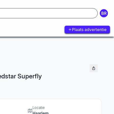
BR
Plaats advertentie
edstar Superfly
Locatie
Haarlem