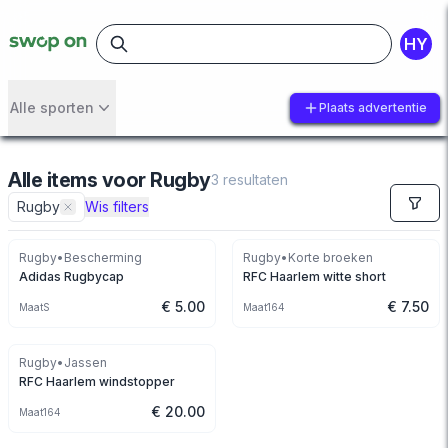
HY
Alle sporten
Plaats advertentie
Alle items
voor
Rugby
3
resultaten
Rugby
Wis filters
Rugby
•
Bescherming
Rugby
•
Korte broeken
Adidas Rugbycap
RFC Haarlem witte short
€ 5.00
€ 7.50
Maat
S
Maat
164
Rugby
•
Jassen
RFC Haarlem windstopper
€ 20.00
Maat
164